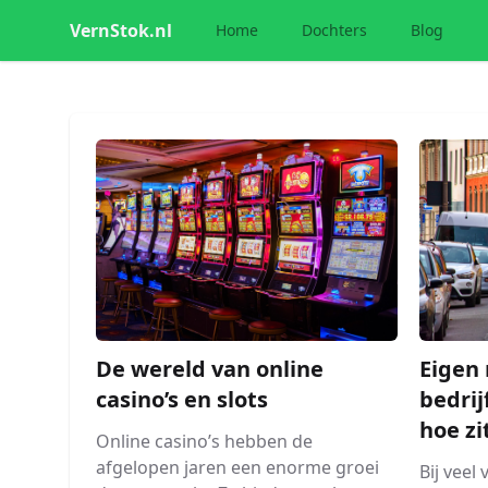
VernStok.nl
Home
Dochters
Blog
De wereld van online
Eigen 
casino’s en slots
bedrij
hoe zi
Online casino’s hebben de
afgelopen jaren een enorme groei
Bij veel