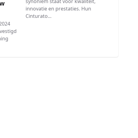
synoniem staat voor kwaliteit,
Uw
innovatie en prestaties. Hun
Cinturato...
 2024
evestigd
ming