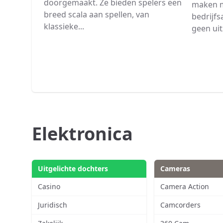
doorgemaakt. Ze bieden spelers een
maken m
breed scala aan spellen, van
bedrijfs
klassieke...
geen uit
Elektronica
Uitgelichte dochters
Cameras
Casino
Camera Action
Juridisch
Camcorders