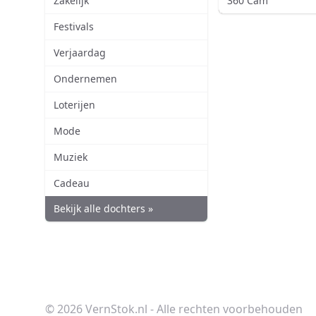
Zakelijk
360 Cam
Festivals
Verjaardag
Ondernemen
Loterijen
Mode
Muziek
Cadeau
Bekijk alle dochters »
© 2026 VernStok.nl - Alle rechten voorbehouden